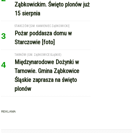
Ząbkowickim. Święto plonów już
15 sierpnia
STARCZÓW [GM. KAMIENIEC ZĄBKOWICKI]
Pożar poddasza domu w
3
Starczowie [foto]
TARNÓW (GM. ZĄBKOWICE ŚLĄSKIE)
Międzynarodowe Dożynki w
4
Tarnowie. Gmina Ząbkowice
Śląskie zaprasza na święto
plonów
REKLAMA