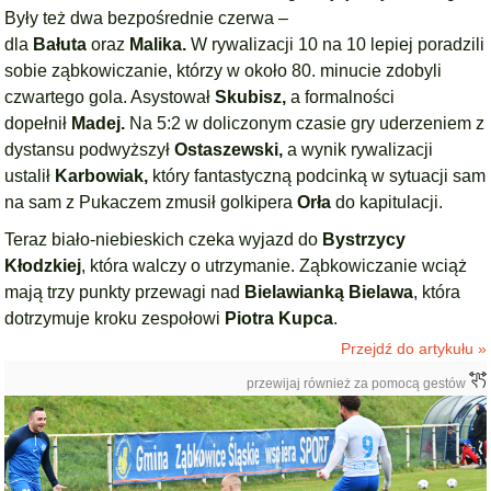
Były też dwa bezpośrednie czerwa –
dla
Bałuta
oraz
Malika.
W rywalizacji 10 na 10 lepiej poradzili
sobie ząbkowiczanie, którzy w około 80. minucie zdobyli
czwartego gola. Asystował
Skubisz,
a formalności
dopełnił
Madej.
Na 5:2 w doliczonym czasie gry uderzeniem z
dystansu podwyższył
Ostaszewski,
a wynik rywalizacji
ustalił
Karbowiak,
który fantastyczną podcinką w sytuacji sam
na sam z Pukaczem zmusił golkipera
Orła
do kapitulacji.
Teraz biało-niebieskich czeka wyjazd do
Bystrzycy
Kłodzkiej
, która walczy o utrzymanie. Ząbkowiczanie wciąż
mają trzy punkty przewagi nad
Bielawianką Bielawa
, która
dotrzymuje kroku zespołowi
Piotra Kupca
.
Przejdź do artykułu »
przewijaj również za pomocą gestów