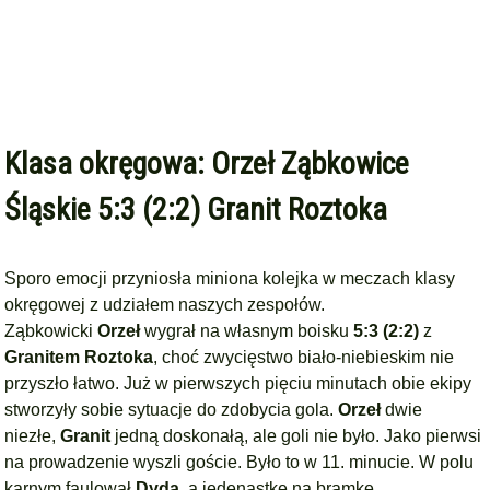
Klasa okręgowa: Orzeł Ząbkowice
Śląskie 5:3 (2:2) Granit Roztoka
Sporo emocji przyniosła miniona kolejka w meczach klasy
okręgowej z udziałem naszych zespołów.
Ząbkowicki
Orzeł
wygrał na własnym boisku
5:3 (2:2)
z
Granitem Roztoka
, choć zwycięstwo biało-niebieskim nie
przyszło łatwo. Już w pierwszych pięciu minutach obie ekipy
stworzyły sobie sytuacje do zdobycia gola.
Orzeł
dwie
niezłe,
Granit
jedną doskonałą, ale goli nie było. Jako pierwsi
na prowadzenie wyszli goście. Było to w 11. minucie. W polu
karnym faulował
Dyda,
a jedenastkę na bramkę