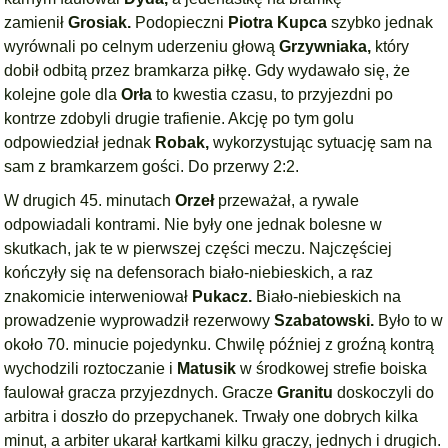
zamienił
Grosiak.
Podopieczni
Piotra Kupca
szybko jednak
wyrównali po celnym uderzeniu głową
Grzywniaka,
który
dobił odbitą przez bramkarza piłkę. Gdy wydawało się, że
kolejne gole dla
Orła
to kwestia czasu, to przyjezdni po
kontrze zdobyli drugie trafienie. Akcję po tym golu
odpowiedział jednak
Robak,
wykorzystując sytuację sam na
sam z bramkarzem gości. Do przerwy 2:2.
W drugich 45. minutach
Orzeł
przeważał, a rywale
odpowiadali kontrami. Nie były one jednak bolesne w
skutkach, jak te w pierwszej części meczu. Najczęściej
kończyły się na defensorach biało-niebieskich, a raz
znakomicie interweniował
Pukacz.
Biało-niebieskich na
prowadzenie wyprowadził rezerwowy
Szabatowski.
Było to w
około 70. minucie pojedynku. Chwilę później z groźną kontrą
wychodzili roztoczanie i
Matusik
w środkowej strefie boiska
faulował gracza przyjezdnych. Gracze
Granitu
doskoczyli do
arbitra i doszło do przepychanek. Trwały one dobrych kilka
minut, a arbiter ukarał kartkami kilku graczy, jednych i drugich.