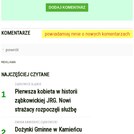
DODAJ KOMENTARZ
KOMENTARZE
powiadamiaj mnie o nowych komentarzach
powrót
REKLAMA
NAJCZĘŚCIEJ CZYTANE
ZĄBKOWICE ŚLĄSKIE
Pierwsza kobieta w historii
1
ząbkowickiej JRG. Nowi
strażacy rozpoczęli służbę
GMINA KAMIENIEC ZĄBKOWICKI
Dożynki Gminne w Kamieńcu
2