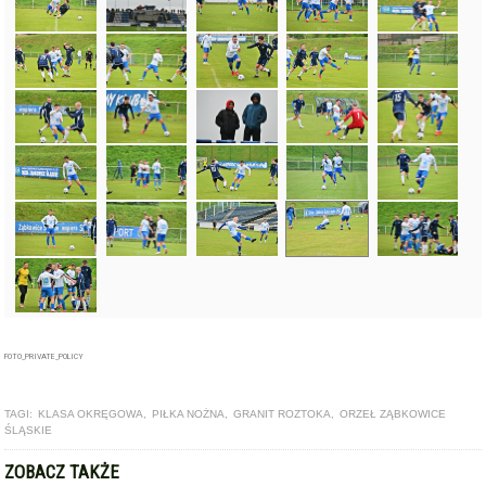
FOTO_PRIVATE_POLICY
TAGI:
KLASA OKRĘGOWA
,
PIŁKA NOŻNA
,
GRANIT ROZTOKA
,
ORZEŁ ZĄBKOWICE
ŚLĄSKIE
ZOBACZ TAKŻE