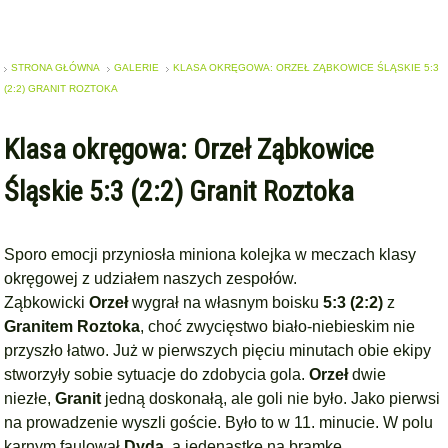
STRONA GŁÓWNA
GALERIE
KLASA OKRĘGOWA: ORZEŁ ZĄBKOWICE ŚLĄSKIE 5:3
(2:2) GRANIT ROZTOKA
Klasa okręgowa: Orzeł Ząbkowice
Śląskie 5:3 (2:2) Granit Roztoka
Sporo emocji przyniosła miniona kolejka w meczach klasy
okręgowej z udziałem naszych zespołów.
Ząbkowicki
Orzeł
wygrał na własnym boisku
5:3 (2:2)
z
Granitem Roztoka
, choć zwycięstwo biało-niebieskim nie
przyszło łatwo. Już w pierwszych pięciu minutach obie ekipy
stworzyły sobie sytuacje do zdobycia gola.
Orzeł
dwie
niezłe,
Granit
jedną doskonałą, ale goli nie było. Jako pierwsi
na prowadzenie wyszli goście. Było to w 11. minucie. W polu
karnym faulował
Dyda,
a jedenastkę na bramkę