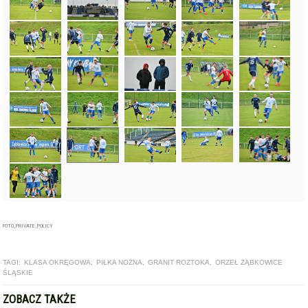
FOTO_PRIVATE_POLICY
TAGI:
KLASA OKRĘGOWA
,
PIŁKA NOŻNA
,
GRANIT ROZTOKA
,
ORZEŁ ZĄBKOWICE
ŚLĄSKIE
ZOBACZ TAKŻE