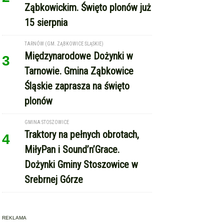
Ząbkowickim. Święto plonów już
15 sierpnia
TARNÓW (GM. ZĄBKOWICE ŚLĄSKIE)
Międzynarodowe Dożynki w
3
Tarnowie. Gmina Ząbkowice
Śląskie zaprasza na święto
plonów
GMINA STOSZOWICE
Traktory na pełnych obrotach,
4
MiłyPan i Sound’n’Grace.
Dożynki Gminy Stoszowice w
Srebrnej Górze
REKLAMA