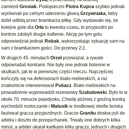
zamienił
Grosiak.
Podopieczni
Piotra Kupca
szybko jednak
wyrównali po celnym uderzeniu głową
Grzywniaka,
który
dobił odbitą przez bramkarza piłkę. Gdy wydawało się, że
kolejne gole dla
Orła
to kwestia czasu, to przyjezdni po
kontrze zdobyli drugie trafienie. Akcję po tym golu
odpowiedział jednak
Robak,
wykorzystując sytuację sam na
sam z bramkarzem gości. Do przerwy 2:2.
W drugich 45. minutach
Orzeł
przeważał, a rywale
odpowiadali kontrami. Nie były one jednak bolesne w
skutkach, jak te w pierwszej części meczu. Najczęściej
kończyły się na defensorach biało-niebieskich, a raz
znakomicie interweniował
Pukacz.
Biało-niebieskich na
prowadzenie wyprowadził rezerwowy
Szabatowski.
Było to w
około 70. minucie pojedynku. Chwilę później z groźną kontrą
wychodzili roztoczanie i
Matusik
w środkowej strefie boiska
faulował gracza przyjezdnych. Gracze
Granitu
doskoczyli do
arbitra i doszło do przepychanek. Trwały one dobrych kilka
minut, a arbiter ukarał kartkami kilku graczy, jednych i drugich.