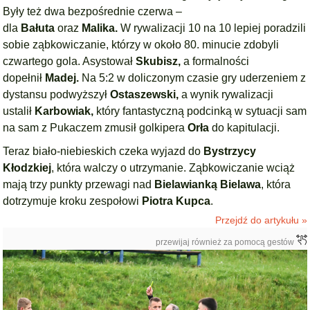
Były też dwa bezpośrednie czerwa –
dla
Bałuta
oraz
Malika.
W rywalizacji 10 na 10 lepiej poradzili
sobie ząbkowiczanie, którzy w około 80. minucie zdobyli
czwartego gola. Asystował
Skubisz,
a formalności
dopełnił
Madej.
Na 5:2 w doliczonym czasie gry uderzeniem z
dystansu podwyższył
Ostaszewski,
a wynik rywalizacji
ustalił
Karbowiak,
który fantastyczną podcinką w sytuacji sam
na sam z Pukaczem zmusił golkipera
Orła
do kapitulacji.
Teraz biało-niebieskich czeka wyjazd do
Bystrzycy
Kłodzkiej
, która walczy o utrzymanie. Ząbkowiczanie wciąż
mają trzy punkty przewagi nad
Bielawianką Bielawa
, która
dotrzymuje kroku zespołowi
Piotra Kupca
.
Przejdź do artykułu »
przewijaj również za pomocą gestów