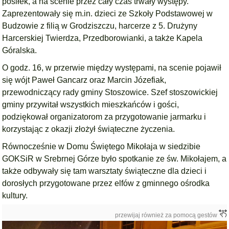
posiłek, a na scenie przez cały czas trwały występy.
Zaprezentowały się m.in. dzieci ze Szkoły Podstawowej w
Budzowie z filią w Grodziszczu, harcerze z 5. Drużyny
Harcerskiej Twierdza, Przedborowianki, a także Kapela
Góralska.
O godz. 16, w przerwie między występami, na scenie pojawił
się wójt Paweł Gancarz oraz Marcin Józefiak,
przewodniczący rady gminy Stoszowice. Szef stoszowickiej
gminy przywitał wszystkich mieszkańców i gości,
podziękował organizatorom za przygotowanie jarmarku i
korzystając z okazji złożył świąteczne życzenia.
Równocześnie w Domu Świętego Mikołaja w siedzibie
GOKSiR w Srebrnej Górze było spotkanie ze św. Mikołajem, a
także odbywały się tam warsztaty świąteczne dla dzieci i
dorosłych przygotowane przez elfów z gminnego ośrodka
kultury.
przewijaj również za pomocą gestów