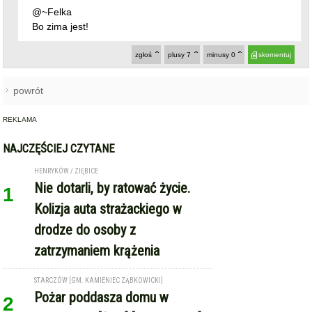
@~Felka
Bo zima jest!
zgłoś
plusy
7
minusy
0
skomentuj
powrót
REKLAMA
NAJCZĘŚCIEJ CZYTANE
HENRYKÓW / ZIĘBICE
Nie dotarli, by ratować życie.
1
Kolizja auta strażackiego w
drodze do osoby z
zatrzymaniem krążenia
STARCZÓW [GM. KAMIENIEC ZĄBKOWICKI]
Pożar poddasza domu w
2