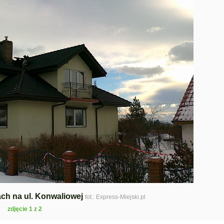
ch na ul. Konwaliowej
fot.: Express-Miejski.pl
zdjęcie 1 z 2