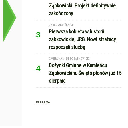
Ząbkowicki. Projekt definitywnie
zakończony
ZĄBKOWICE ŚLĄSKIE
Pierwsza kobieta w historii
3
ząbkowickiej JRG. Nowi strażacy
rozpoczęli służbę
GMINA KAMIENIEC ZĄBKOWICKI
Dożynki Gminne w Kamieńcu
4
Ząbkowickim. Święto plonów już 15
sierpnia
REKLAMA