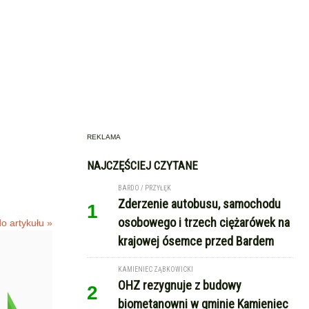
REKLAMA
NAJCZĘŚCIEJ CZYTANE
BARDO / PRZYŁĘK
Zderzenie autobusu, samochodu
1
osobowego i trzech ciężarówek na
o artykułu »
krajowej ósemce przed Bardem
KAMIENIEC ZĄBKOWICKI
OHZ rezygnuje z budowy
2
biometanowni w gminie Kamieniec