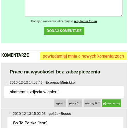
Dodając komentarz akceptujesz
regulamin forum
DODAJ KOMENTARZ
KOMENTARZE
powiadamiaj mnie o nowych komentarzach
Prace na wysokości bez zabezpieczenia
2010-12-13 14:57:49
Express-Miejski.pl
skomentuj zdjęcia w galerii...
zgłoś
plusy
0
minusy
0
skomentuj
2010-12-13 15:02:03
gość: ~Buuuu
Bo To Polska Jest:]