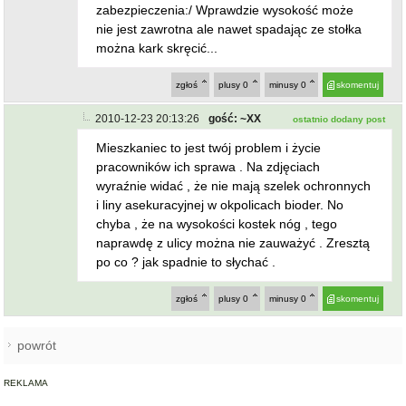
zabezpieczenia:/ Wprawdzie wysokość może
nie jest zawrotna ale nawet spadając ze stołka
można kark skręcić...
zgłoś
plusy
0
minusy
0
skomentuj
2010-12-23 20:13:26
gość: ~XX
ostatnio dodany post
Mieszkaniec to jest twój problem i życie
pracowników ich sprawa . Na zdjęciach
wyraźnie widać , że nie mają szelek ochronnych
i liny asekuracyjnej w okpolicach bioder. No
chyba , że na wysokości kostek nóg , tego
naprawdę z ulicy można nie zauważyć . Zresztą
po co ? jak spadnie to słychać .
zgłoś
plusy
0
minusy
0
skomentuj
powrót
REKLAMA