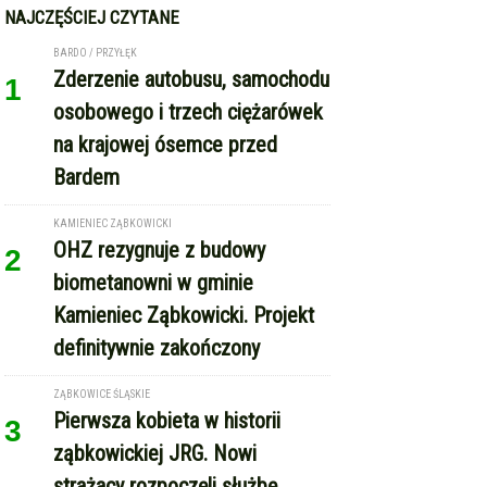
NAJCZĘŚCIEJ CZYTANE
BARDO / PRZYŁĘK
Zderzenie autobusu, samochodu
1
osobowego i trzech ciężarówek
na krajowej ósemce przed
Bardem
KAMIENIEC ZĄBKOWICKI
OHZ rezygnuje z budowy
2
biometanowni w gminie
Kamieniec Ząbkowicki. Projekt
definitywnie zakończony
ZĄBKOWICE ŚLĄSKIE
Pierwsza kobieta w historii
3
ząbkowickiej JRG. Nowi
strażacy rozpoczęli służbę