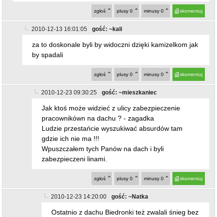
zgłoś
plusy
0
minusy
0
skomentuj
2010-12-13 16:01:05
gość: ~kali
za to doskonale byli by widoczni dzięki kamizelkom jak
by spadali
zgłoś
plusy
0
minusy
0
skomentuj
2010-12-23 09:30:25
gość: ~mieszkaniec
Jak ktoś może widzieć z ulicy zabezpieczenie
pracownikówn na dachu ? - zagadka
Ludzie przestańcie wyszukiwać absurdów tam
gdzie ich nie ma !!!
Wpuszczałem tych Panów na dach i byli
zabezpieczeni linami.
zgłoś
plusy
0
minusy
0
skomentuj
2010-12-23 14:20:00
gość: ~Natka
Ostatnio z dachu Biedronki też zwalali śnieg bez