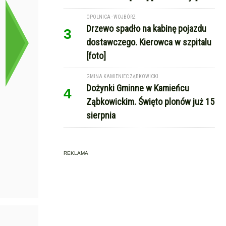
OPOLNICA - WOJBÓRZ
Drzewo spadło na kabinę pojazdu
3
dostawczego. Kierowca w szpitalu
[foto]
GMINA KAMIENIEC ZĄBKOWICKI
Dożynki Gminne w Kamieńcu
4
Ząbkowickim. Święto plonów już 15
sierpnia
REKLAMA