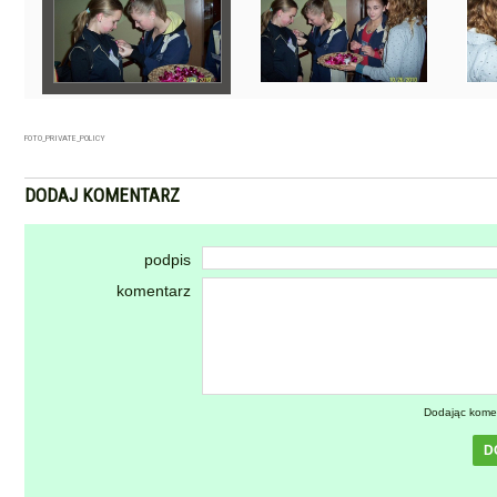
FOTO_PRIVATE_POLICY
DODAJ KOMENTARZ
podpis
komentarz
Dodając kome
D