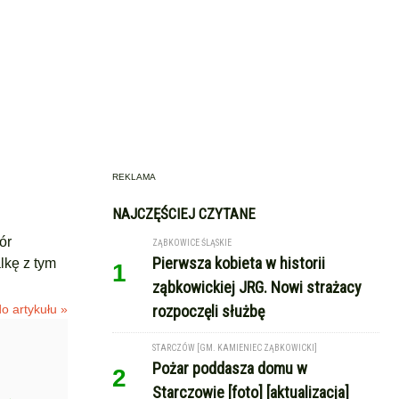
REKLAMA
NAJCZĘŚCIEJ CZYTANE
ór
ZĄBKOWICE ŚLĄSKIE
Pierwsza kobieta w historii
lkę z tym
1
ząbkowickiej JRG. Nowi strażacy
o artykułu »
rozpoczęli służbę
STARCZÓW [GM. KAMIENIEC ZĄBKOWICKI]
Pożar poddasza domu w
2
Starczowie [foto] [aktualizacja]