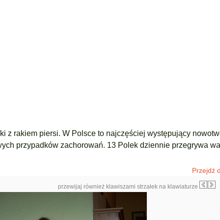
i z rakiem piersi. W Polsce to najczęściej występujący nowotw
nowych przypadków zachorowań. 13 Polek dziennie przegrywa wa
Przejdź d
przewijaj również klawiszami strzałek na klawiaturze