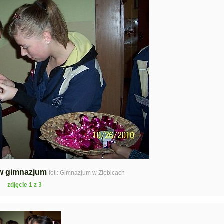
w gimnazjum
fot.: Gimnazjum w Ziębicach
zdjęcie 1 z 3