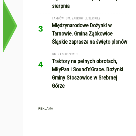
sierpnia
TARNÓW (GM. ZĄBKOWICE ŚLĄSKIE)
Międzynarodowe Dożynki w
3
Tarnowie. Gmina Ząbkowice
Śląskie zaprasza na święto plonów
GMINA STOSZOWICE
Traktory na pełnych obrotach,
4
MiłyPan i Sound’n’Grace. Dożynki
Gminy Stoszowice w Srebrnej
Górze
REKLAMA