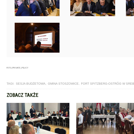
FOTO_PRIVATE_POLICY
TAGI:
SESJA BUDŻETOWA
,
GMINA STOSZOWICE
,
FORT SPITZBERG-OSTRÓG W SRE
ZOBACZ TAKŻE