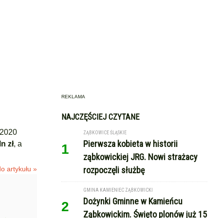
REKLAMA
NAJCZĘŚCIEJ CZYTANE
 2020
ZĄBKOWICE ŚLĄSKIE
Pierwsza kobieta w historii
n zł
, a
1
ząbkowickiej JRG. Nowi strażacy
o artykułu »
rozpoczęli służbę
GMINA KAMIENIEC ZĄBKOWICKI
Dożynki Gminne w Kamieńcu
2
Ząbkowickim. Święto plonów już 15