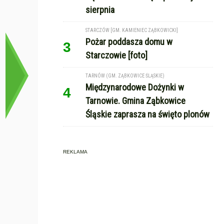
sierpnia
STARCZÓW [GM. KAMIENIEC ZĄBKOWICKI]
Pożar poddasza domu w
3
Starczowie [foto]
TARNÓW (GM. ZĄBKOWICE ŚLĄSKIE)
Międzynarodowe Dożynki w
4
Tarnowie. Gmina Ząbkowice
Śląskie zaprasza na święto plonów
REKLAMA