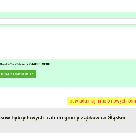
ntarz akceptujesz
regulamin forum
ODAJ KOMENTARZ
powiadamiaj mnie o nowych kom
ów hybrydowych trafi do gminy Ząbkowice Śląskie