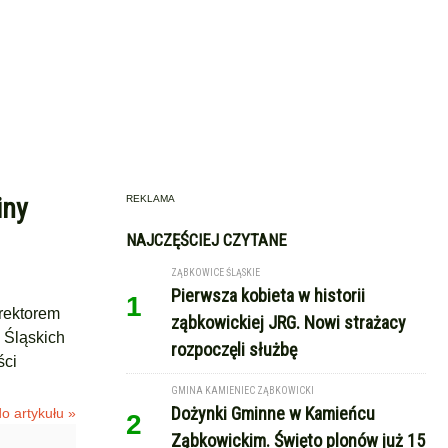
iny
REKLAMA
NAJCZĘŚCIEJ CZYTANE
ZĄBKOWICE ŚLĄSKIE
Pierwsza kobieta w historii
1
rektorem
ząbkowickiej JRG. Nowi strażacy
 Śląskich
rozpoczęli służbę
ści
GMINA KAMIENIEC ZĄBKOWICKI
Dożynki Gminne w Kamieńcu
o artykułu »
2
Ząbkowickim. Święto plonów już 15