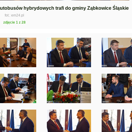
tobusów hybrydowych trafi do gminy Ząbkowice Śląskie
fot.: em24.pl
zdjęcie 1 z 28