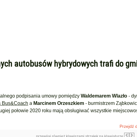
ch autobusów hybrydowych trafi do gm
icjalnego podpisania umowy pomiędzy
Waldemarem Wlazło
-
dy
is Bus&Coach
a
Marcinem Orzeszkiem
- burmistrzem Ząbkowic
ugiej połowie 2020 roku mają obsługiwać wszystkie miejscowo
Przejdź d
przewijaj również klawiszami strzałek na klawiaturze