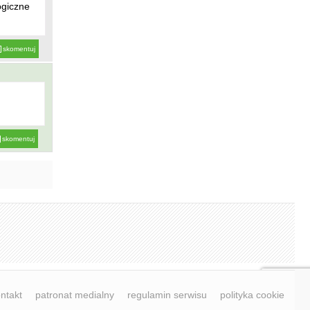
ogiczne
skomentuj
skomentuj
ntakt
patronat medialny
regulamin serwisu
polityka cookie