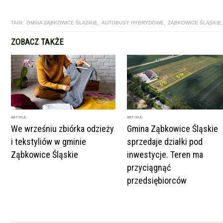
TAGI:
GMINA ZĄBKOWICE ŚLĄSKIE
,
AUTOBUSY HYBRYDOWE
,
ZĄBKOWICE ŚLĄSKIE
ZOBACZ TAKŻE
ARTYKUŁ
ARTYKUŁ
We wrześniu zbiórka odzieży
Gmina Ząbkowice Śląskie
i tekstyliów w gminie
sprzedaje działki pod
Ząbkowice Śląskie
inwestycje. Teren ma
przyciągnąć
przedsiębiorców