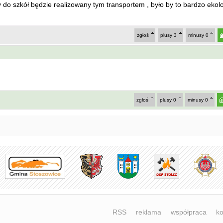
 do szkół będzie realizowany tym transportem , było by to bardzo ekol
zgłoś
plusy
3
minusy
0
zgłoś
plusy
0
minusy
0
RSS
reklama
współpraca
ko