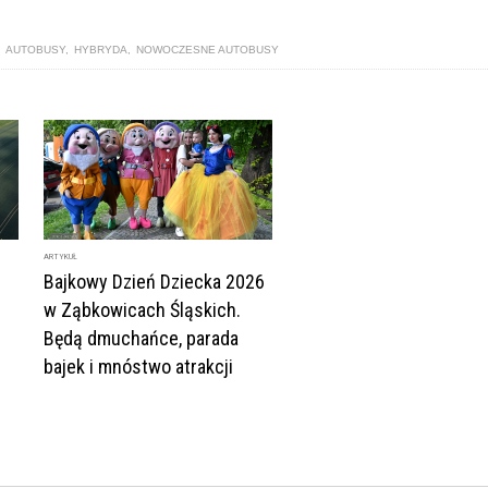
,
AUTOBUSY
,
HYBRYDA
,
NOWOCZESNE AUTOBUSY
ARTYKUŁ
Bajkowy Dzień Dziecka 2026
w Ząbkowicach Śląskich.
Będą dmuchańce, parada
bajek i mnóstwo atrakcji