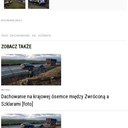
FOTO_PRIVATE_POLICY
TAGI:
DACHOWANIE
,
K8
,
KOŹMICE
ZOBACZ TAKŻE
ARTYKUŁ
Dachowanie na krajowej ósemce między Zwróconą a
Szklarami [foto]