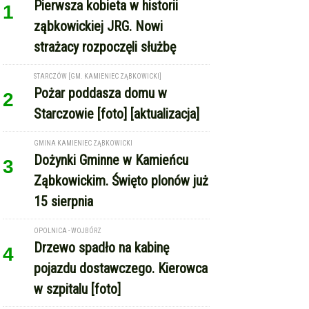
Pierwsza kobieta w historii
1
ząbkowickiej JRG. Nowi
strażacy rozpoczęli służbę
STARCZÓW [GM. KAMIENIEC ZĄBKOWICKI]
Pożar poddasza domu w
2
Starczowie [foto] [aktualizacja]
GMINA KAMIENIEC ZĄBKOWICKI
Dożynki Gminne w Kamieńcu
3
Ząbkowickim. Święto plonów już
15 sierpnia
OPOLNICA - WOJBÓRZ
Drzewo spadło na kabinę
4
pojazdu dostawczego. Kierowca
w szpitalu [foto]