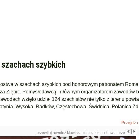
 szachach szybkich
strzostwa w szachach szybkich pod honorowym patronatem Roma
strza Ziębic. Pomysłodawcą i głównym organizatorem zawodów b
wodach wzięło udział 124 szachistów nie tylko z terenu powiat
gatynia, Wysoka, Radków, Częstochowa, Świdnica, Polanica Zdr
Przejdź d
przewijaj również klawiszami strzałek na klawiaturze