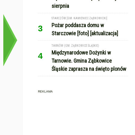
sierpnia
STARCZÓW [GM. KAMIENIEC ZĄBKOWICKI]
Pożar poddasza domu w
3
Starczowie [foto] [aktualizacja]
TARNÓW (GM. ZĄBKOWICE ŚLĄSKIE)
Międzynarodowe Dożynki w
4
Tarnowie. Gmina Ząbkowice
Śląskie zaprasza na święto plonów
REKLAMA