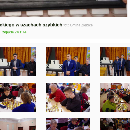
ickiego w szachach szybkich
fot.: Gmina Ziębice
zdjęcie 74 z 74