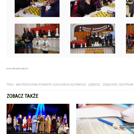
FOTO_PRIVATE_POLICY
TAGI:
MISTRZOSTWA POWIATU SZACHACH SZYBKICH
,
ZIĘBICE
,
ZIĘBICKIE CENTRUM
ZOBACZ TAKŻE