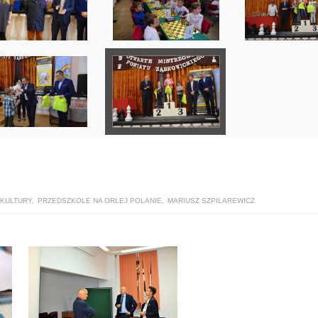
 KULTURY
,
PRZEDSZKOLE NA ORLEJ POLANIE
,
MARIUSZ SZPILAREWICZ