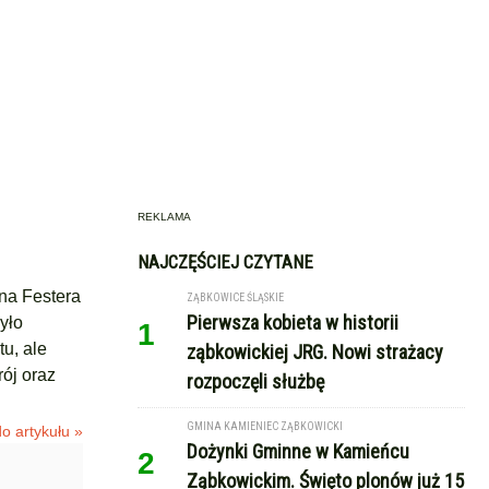
REKLAMA
NAJCZĘŚCIEJ CZYTANE
na Festera
ZĄBKOWICE ŚLĄSKIE
Pierwsza kobieta w historii
yło
1
u, ale
ząbkowickiej JRG. Nowi strażacy
ój oraz
rozpoczęli służbę
GMINA KAMIENIEC ZĄBKOWICKI
o artykułu »
Dożynki Gminne w Kamieńcu
2
Ząbkowickim. Święto plonów już 15