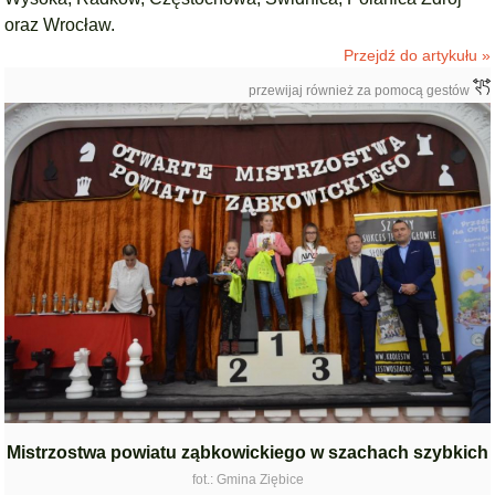
oraz Wrocław.
Przejdź do artykułu »
przewijaj również za pomocą gestów
Mistrzostwa powiatu ząbkowickiego w szachach szybkich
fot.: Gmina Ziębice