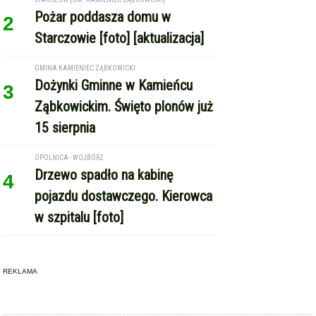
Pożar poddasza domu w
2
Starczowie [foto] [aktualizacja]
GMINA KAMIENIEC ZĄBKOWICKI
Dożynki Gminne w Kamieńcu
3
Ząbkowickim. Święto plonów już
15 sierpnia
OPOLNICA - WOJBÓRZ
Drzewo spadło na kabinę
4
pojazdu dostawczego. Kierowca
w szpitalu [foto]
REKLAMA