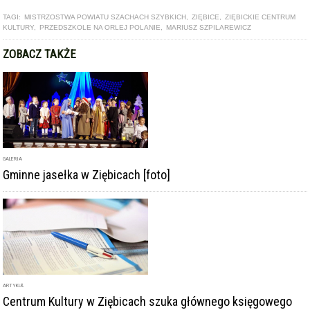
TAGI:
MISTRZOSTWA POWIATU SZACHACH SZYBKICH
,
ZIĘBICE
,
ZIĘBICKIE CENTRUM
KULTURY
,
PRZEDSZKOLE NA ORLEJ POLANIE
,
MARIUSZ SZPILAREWICZ
ZOBACZ TAKŻE
GALERIA
Gminne jasełka w Ziębicach [foto]
ARTYKUŁ
Centrum Kultury w Ziębicach szuka głównego księgowego