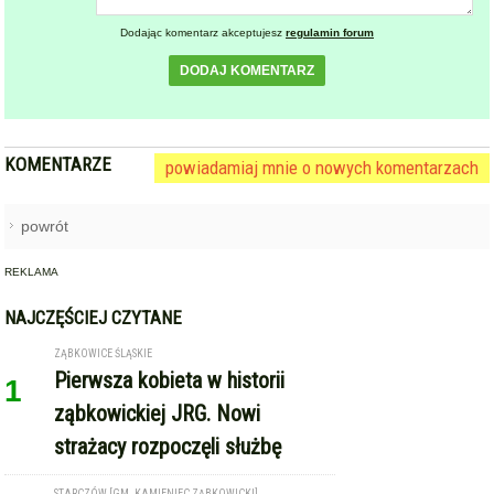
Dodając komentarz akceptujesz
regulamin forum
DODAJ KOMENTARZ
KOMENTARZE
powiadamiaj mnie o nowych komentarzach
powrót
REKLAMA
NAJCZĘŚCIEJ CZYTANE
ZĄBKOWICE ŚLĄSKIE
Pierwsza kobieta w historii
1
ząbkowickiej JRG. Nowi
strażacy rozpoczęli służbę
STARCZÓW [GM. KAMIENIEC ZĄBKOWICKI]