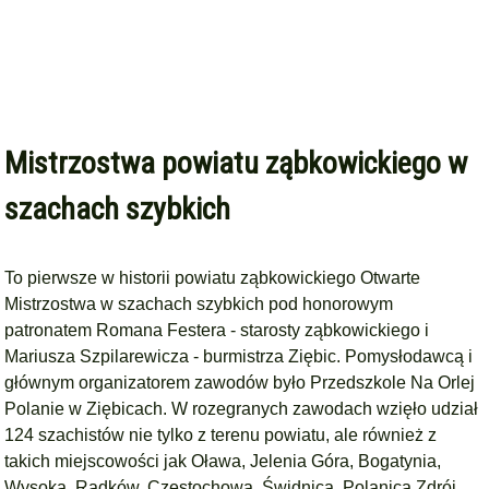
Mistrzostwa powiatu ząbkowickiego w
szachach szybkich
To pierwsze w historii powiatu ząbkowickiego Otwarte
Mistrzostwa w szachach szybkich pod honorowym
patronatem Romana Festera - starosty ząbkowickiego i
Mariusza Szpilarewicza - burmistrza Ziębic. Pomysłodawcą i
głównym organizatorem zawodów było Przedszkole Na Orlej
Polanie w Ziębicach. W rozegranych zawodach wzięło udział
124 szachistów nie tylko z terenu powiatu, ale również z
takich miejscowości jak Oława, Jelenia Góra, Bogatynia,
Wysoka, Radków, Częstochowa, Świdnica, Polanica Zdrój