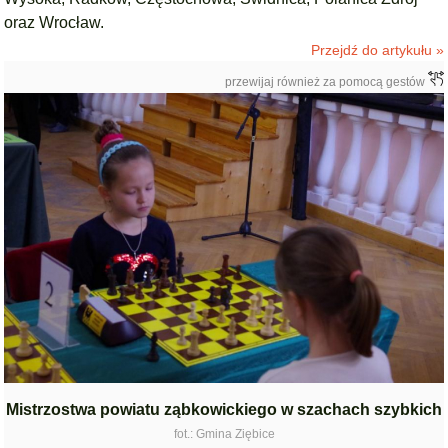
oraz Wrocław.
Przejdź do artykułu »
przewijaj również za pomocą gestów
Mistrzostwa powiatu ząbkowickiego w szachach szybkich
fot.: Gmina Ziębice