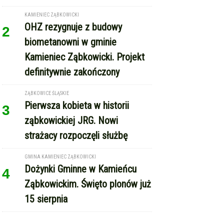
KAMIENIEC ZĄBKOWICKI
OHZ rezygnuje z budowy
2
biometanowni w gminie
Kamieniec Ząbkowicki. Projekt
definitywnie zakończony
ZĄBKOWICE ŚLĄSKIE
Pierwsza kobieta w historii
3
ząbkowickiej JRG. Nowi
strażacy rozpoczęli służbę
GMINA KAMIENIEC ZĄBKOWICKI
Dożynki Gminne w Kamieńcu
4
Ząbkowickim. Święto plonów już
15 sierpnia