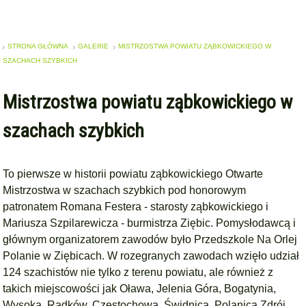
STRONA GŁÓWNA
GALERIE
MISTRZOSTWA POWIATU ZĄBKOWICKIEGO W
SZACHACH SZYBKICH
Mistrzostwa powiatu ząbkowickiego w
szachach szybkich
To pierwsze w historii powiatu ząbkowickiego Otwarte
Mistrzostwa w szachach szybkich pod honorowym
patronatem Romana Festera - starosty ząbkowickiego i
Mariusza Szpilarewicza - burmistrza Ziębic. Pomysłodawcą i
głównym organizatorem zawodów było Przedszkole Na Orlej
Polanie w Ziębicach. W rozegranych zawodach wzięło udział
124 szachistów nie tylko z terenu powiatu, ale również z
takich miejscowości jak Oława, Jelenia Góra, Bogatynia,
Wysoka, Radków, Częstochowa, Świdnica, Polanica Zdrój