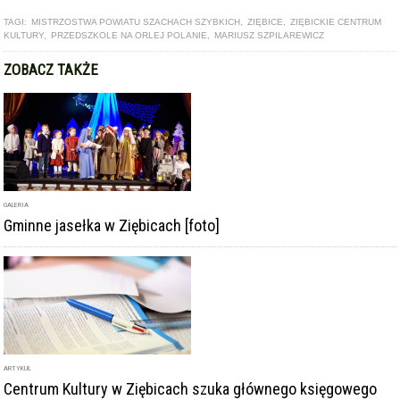
TAGI:
MISTRZOSTWA POWIATU SZACHACH SZYBKICH
,
ZIĘBICE
,
ZIĘBICKIE CENTRUM
KULTURY
,
PRZEDSZKOLE NA ORLEJ POLANIE
,
MARIUSZ SZPILAREWICZ
ZOBACZ TAKŻE
GALERIA
Gminne jasełka w Ziębicach [foto]
ARTYKUŁ
Centrum Kultury w Ziębicach szuka głównego księgowego