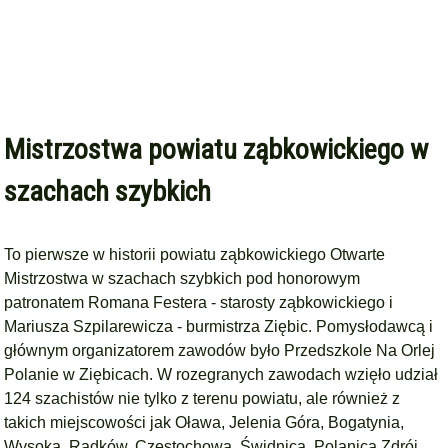
Mistrzostwa powiatu ząbkowickiego w
szachach szybkich
To pierwsze w historii powiatu ząbkowickiego Otwarte
Mistrzostwa w szachach szybkich pod honorowym
patronatem Romana Festera - starosty ząbkowickiego i
Mariusza Szpilarewicza - burmistrza Ziębic. Pomysłodawcą i
głównym organizatorem zawodów było Przedszkole Na Orlej
Polanie w Ziębicach. W rozegranych zawodach wzięło udział
124 szachistów nie tylko z terenu powiatu, ale również z
takich miejscowości jak Oława, Jelenia Góra, Bogatynia,
Wysoka, Radków, Częstochowa, Świdnica, Polanica Zdrój