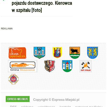
Copyright © Express-Miejski.pl
RSS
reklama
współpraca
kontakt
patronat medialny
regulamin serwisu
polityka cookie