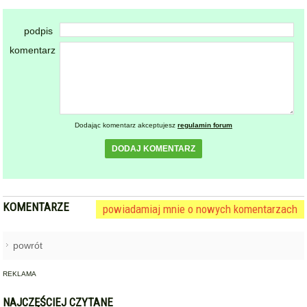
Dodając komentarz akceptujesz
regulamin forum
DODAJ KOMENTARZ
KOMENTARZE
powiadamiaj mnie o nowych komentarzach
powrót
REKLAMA
NAJCZĘŚCIEJ CZYTANE
HENRYKÓW / ZIĘBICE
Nie dotarli, by ratować życie.
1
Kolizja auta strażackiego w
drodze do osoby z
zatrzymaniem krążenia