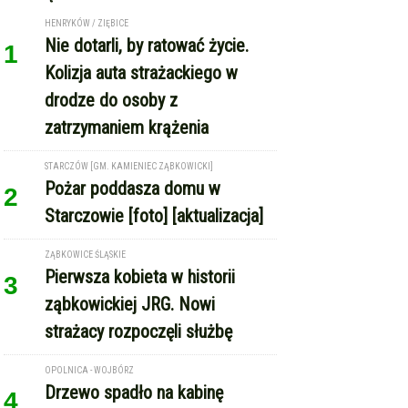
STARCZÓW [GM. KAMIENIEC ZĄBKOWICKI]
Pożar poddasza domu w
2
Starczowie [foto] [aktualizacja]
ZĄBKOWICE ŚLĄSKIE
Pierwsza kobieta w historii
3
ząbkowickiej JRG. Nowi
strażacy rozpoczęli służbę
OPOLNICA - WOJBÓRZ
Drzewo spadło na kabinę
4
pojazdu dostawczego. Kierowca
w szpitalu [foto]
REKLAMA