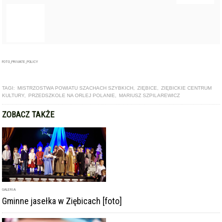
TAGI:
MISTRZOSTWA POWIATU SZACHACH SZYBKICH
,
ZIĘBICE
,
ZIĘBICKIE CENTRUM
KULTURY
,
PRZEDSZKOLE NA ORLEJ POLANIE
,
MARIUSZ SZPILAREWICZ
ZOBACZ TAKŻE
GALERIA
Gminne jasełka w Ziębicach [foto]
ARTYKUŁ
Centrum Kultury w Ziębicach szuka głównego księgowego