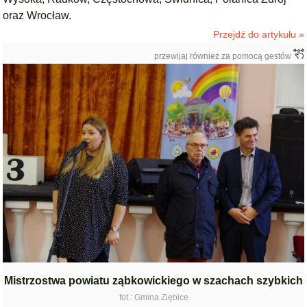
oraz Wrocław.
Przejdź do artykułu »
przewijaj również za pomocą gestów
Mistrzostwa powiatu ząbkowickiego w szachach szybkich
fot.: Gmina Ziębice