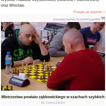
oraz Wrocław.
Przejdź do artykułu »
przewijaj również za pomocą gestów
Mistrzostwa powiatu ząbkowickiego w szachach szybkich
fot.: Gmina Ziębice