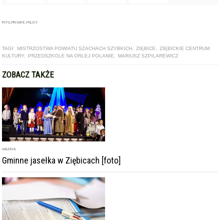
TAGI:
MISTRZOSTWA POWIATU SZACHACH SZYBKICH
,
ZIĘBICE
,
ZIĘBICKIE CENTRUM
KULTURY
,
PRZEDSZKOLE NA ORLEJ POLANIE
,
MARIUSZ SZPILAREWICZ
ZOBACZ TAKŻE
GALERIA
Gminne jasełka w Ziębicach [foto]
ARTYKUŁ
Centrum Kultury w Ziębicach szuka głównego księgowego