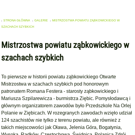
STRONA GŁÓWNA
GALERIE
MISTRZOSTWA POWIATU ZĄBKOWICKIEGO W
SZACHACH SZYBKICH
Mistrzostwa powiatu ząbkowickiego w
szachach szybkich
To pierwsze w historii powiatu ząbkowickiego Otwarte
Mistrzostwa w szachach szybkich pod honorowym
patronatem Romana Festera - starosty ząbkowickiego i
Mariusza Szpilarewicza - burmistrza Ziębic. Pomysłodawcą i
głównym organizatorem zawodów było Przedszkole Na Orlej
Polanie w Ziębicach. W rozegranych zawodach wzięło udział
124 szachistów nie tylko z terenu powiatu, ale również z
takich miejscowości jak Oława, Jelenia Góra, Bogatynia,
Wysoka, Radków, Częstochowa, Świdnica, Polanica Zdrój