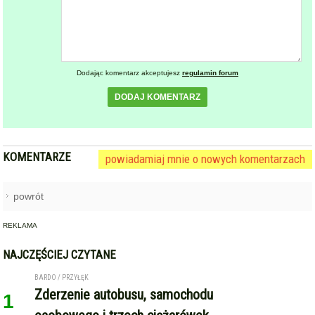
Dodając komentarz akceptujesz
regulamin forum
DODAJ KOMENTARZ
KOMENTARZE
powiadamiaj mnie o nowych komentarzach
powrót
REKLAMA
NAJCZĘŚCIEJ CZYTANE
BARDO / PRZYŁĘK
Zderzenie autobusu, samochodu
1
osobowego i trzech ciężarówek
na krajowej ósemce przed
Bardem