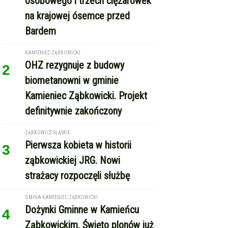
KAMIENIEC ZĄBKOWICKI
OHZ rezygnuje z budowy
2
biometanowni w gminie
Kamieniec Ząbkowicki. Projekt
definitywnie zakończony
ZĄBKOWICE ŚLĄSKIE
Pierwsza kobieta w historii
3
ząbkowickiej JRG. Nowi
strażacy rozpoczęli służbę
GMINA KAMIENIEC ZĄBKOWICKI
Dożynki Gminne w Kamieńcu
4
Ząbkowickim. Święto plonów już
15 sierpnia