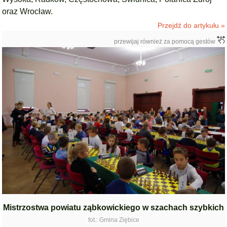
oraz Wrocław.
Przejdź do artykułu »
przewijaj również za pomocą gestów
Mistrzostwa powiatu ząbkowickiego w szachach szybkich
fot.: Gmina Ziębice