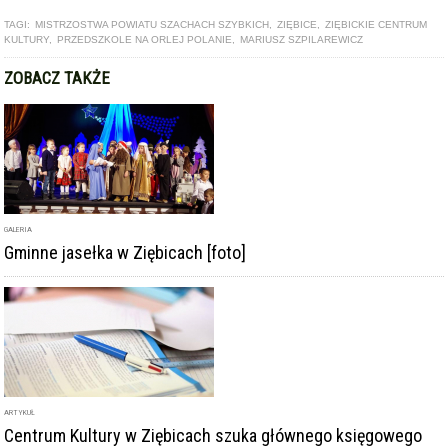
TAGI:
MISTRZOSTWA POWIATU SZACHACH SZYBKICH
,
ZIĘBICE
,
ZIĘBICKIE CENTRUM
KULTURY
,
PRZEDSZKOLE NA ORLEJ POLANIE
,
MARIUSZ SZPILAREWICZ
ZOBACZ TAKŻE
GALERIA
Gminne jasełka w Ziębicach [foto]
ARTYKUŁ
Centrum Kultury w Ziębicach szuka głównego księgowego