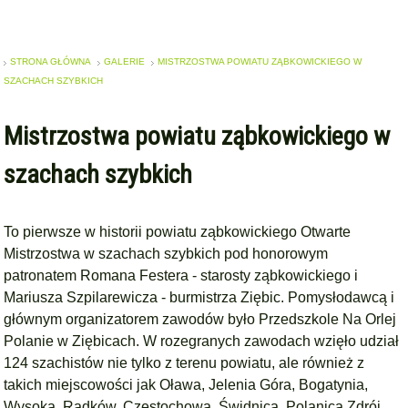
STRONA GŁÓWNA
GALERIE
MISTRZOSTWA POWIATU ZĄBKOWICKIEGO W
SZACHACH SZYBKICH
Mistrzostwa powiatu ząbkowickiego w
szachach szybkich
To pierwsze w historii powiatu ząbkowickiego Otwarte
Mistrzostwa w szachach szybkich pod honorowym
patronatem Romana Festera - starosty ząbkowickiego i
Mariusza Szpilarewicza - burmistrza Ziębic. Pomysłodawcą i
głównym organizatorem zawodów było Przedszkole Na Orlej
Polanie w Ziębicach. W rozegranych zawodach wzięło udział
124 szachistów nie tylko z terenu powiatu, ale również z
takich miejscowości jak Oława, Jelenia Góra, Bogatynia,
Wysoka, Radków, Częstochowa, Świdnica, Polanica Zdrój