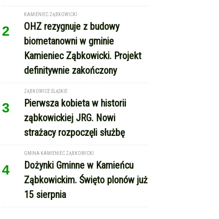
KAMIENIEC ZĄBKOWICKI
OHZ rezygnuje z budowy
2
biometanowni w gminie
Kamieniec Ząbkowicki. Projekt
definitywnie zakończony
ZĄBKOWICE ŚLĄSKIE
Pierwsza kobieta w historii
3
ząbkowickiej JRG. Nowi
strażacy rozpoczęli służbę
GMINA KAMIENIEC ZĄBKOWICKI
Dożynki Gminne w Kamieńcu
4
Ząbkowickim. Święto plonów już
15 sierpnia