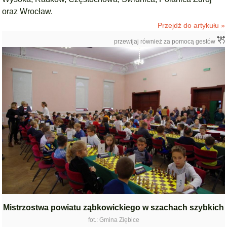
oraz Wrocław.
Przejdź do artykułu »
przewijaj również za pomocą gestów
Mistrzostwa powiatu ząbkowickiego w szachach szybkich
fot.: Gmina Ziębice