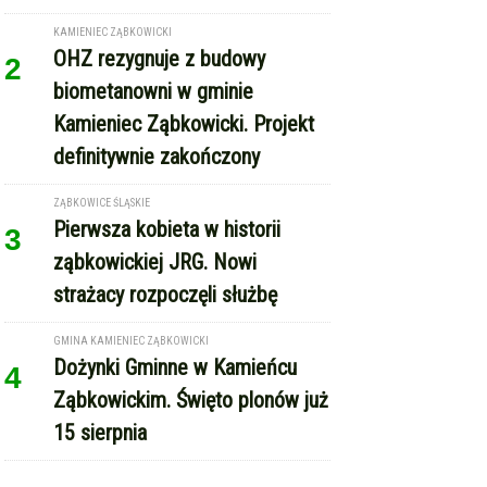
KAMIENIEC ZĄBKOWICKI
OHZ rezygnuje z budowy
2
biometanowni w gminie
Kamieniec Ząbkowicki. Projekt
definitywnie zakończony
ZĄBKOWICE ŚLĄSKIE
Pierwsza kobieta w historii
3
ząbkowickiej JRG. Nowi
strażacy rozpoczęli służbę
GMINA KAMIENIEC ZĄBKOWICKI
Dożynki Gminne w Kamieńcu
4
Ząbkowickim. Święto plonów już
15 sierpnia