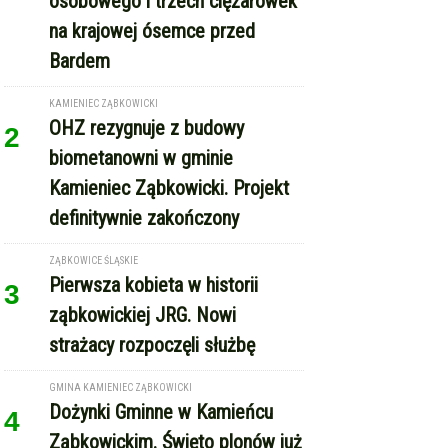
OHZ rezygnuje z budowy
2
biometanowni w gminie
Kamieniec Ząbkowicki. Projekt
definitywnie zakończony
ZĄBKOWICE ŚLĄSKIE
Pierwsza kobieta w historii
3
ząbkowickiej JRG. Nowi
strażacy rozpoczęli służbę
GMINA KAMIENIEC ZĄBKOWICKI
Dożynki Gminne w Kamieńcu
4
Ząbkowickim. Święto plonów już
15 sierpnia
REKLAMA