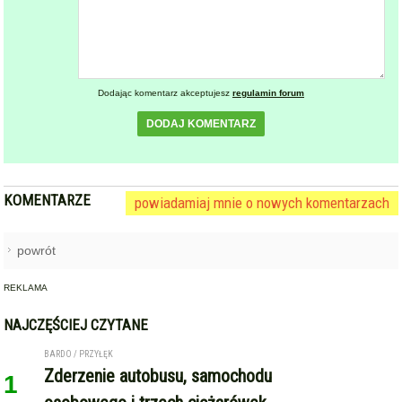
DODAJ KOMENTARZ
KOMENTARZE
powiadamiaj mnie o nowych komentarzach
powrót
REKLAMA
NAJCZĘŚCIEJ CZYTANE
BARDO / PRZYŁĘK
Zderzenie autobusu, samochodu
1
osobowego i trzech ciężarówek
na krajowej ósemce przed
Bardem
KAMIENIEC ZĄBKOWICKI