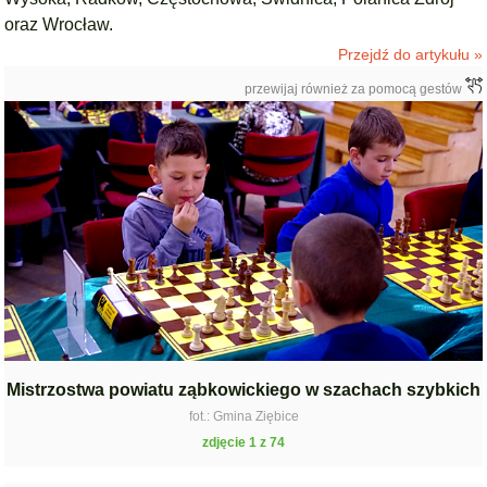
oraz Wrocław.
Przejdź do artykułu »
przewijaj również za pomocą gestów
Mistrzostwa powiatu ząbkowickiego w szachach szybkich
fot.: Gmina Ziębice
zdjęcie 1 z 74