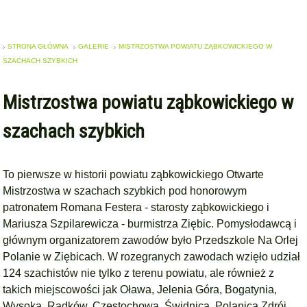
STRONA GŁÓWNA
GALERIE
MISTRZOSTWA POWIATU ZĄBKOWICKIEGO W
SZACHACH SZYBKICH
Mistrzostwa powiatu ząbkowickiego w
szachach szybkich
To pierwsze w historii powiatu ząbkowickiego Otwarte
Mistrzostwa w szachach szybkich pod honorowym
patronatem Romana Festera - starosty ząbkowickiego i
Mariusza Szpilarewicza - burmistrza Ziębic. Pomysłodawcą i
głównym organizatorem zawodów było Przedszkole Na Orlej
Polanie w Ziębicach. W rozegranych zawodach wzięło udział
124 szachistów nie tylko z terenu powiatu, ale również z
takich miejscowości jak Oława, Jelenia Góra, Bogatynia,
Wysoka, Radków, Częstochowa, Świdnica, Polanica Zdrój