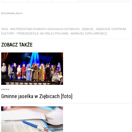
ZOBACZ TAKŻE
GALERIA
Gminne jasełka w Ziębicach [foto]
ARTYKUŁ
Centrum Kultury w Ziębicach szuka głównego księgowego