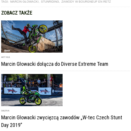
TAGI:
MARCIN GŁOWACKI
,
STUNRIDING
,
ZAWODY W BOURGNEUF EN RETZ
ZOBACZ TAKŻE
ARTYKUŁ
Marcin Głowacki dołącza do Diverse Extreme Team
GALERIA
Marcin Głowacki zwycięzcą zawodów „W-tec Czech Stunt
Day 2019”