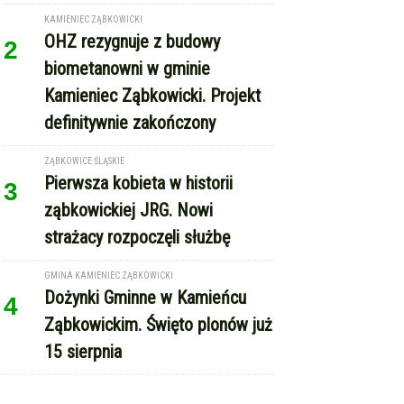
KAMIENIEC ZĄBKOWICKI
OHZ rezygnuje z budowy
2
biometanowni w gminie
Kamieniec Ząbkowicki. Projekt
definitywnie zakończony
ZĄBKOWICE ŚLĄSKIE
Pierwsza kobieta w historii
3
ząbkowickiej JRG. Nowi
strażacy rozpoczęli służbę
GMINA KAMIENIEC ZĄBKOWICKI
Dożynki Gminne w Kamieńcu
4
Ząbkowickim. Święto plonów już
15 sierpnia