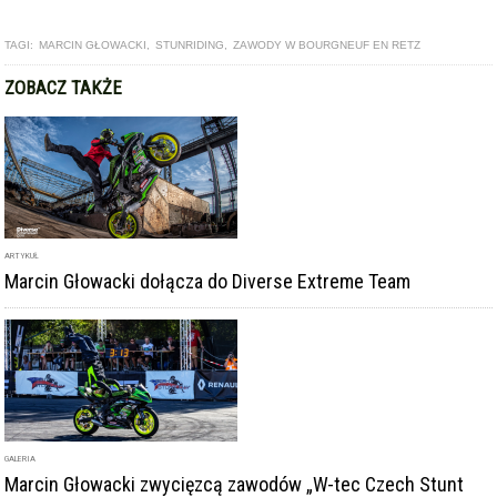
TAGI:
MARCIN GŁOWACKI
,
STUNRIDING
,
ZAWODY W BOURGNEUF EN RETZ
ZOBACZ TAKŻE
ARTYKUŁ
Marcin Głowacki dołącza do Diverse Extreme Team
GALERIA
Marcin Głowacki zwycięzcą zawodów „W-tec Czech Stunt