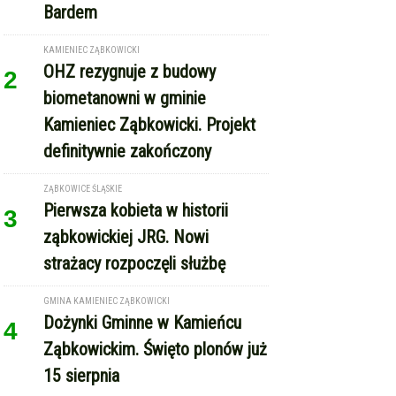
Bardem
KAMIENIEC ZĄBKOWICKI
OHZ rezygnuje z budowy
2
biometanowni w gminie
Kamieniec Ząbkowicki. Projekt
definitywnie zakończony
ZĄBKOWICE ŚLĄSKIE
Pierwsza kobieta w historii
3
ząbkowickiej JRG. Nowi
strażacy rozpoczęli służbę
GMINA KAMIENIEC ZĄBKOWICKI
Dożynki Gminne w Kamieńcu
4
Ząbkowickim. Święto plonów już
15 sierpnia