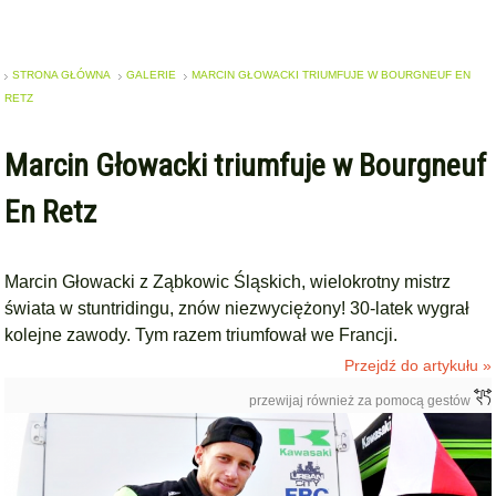
STRONA GŁÓWNA
GALERIE
MARCIN GŁOWACKI TRIUMFUJE W BOURGNEUF EN
RETZ
Marcin Głowacki triumfuje w Bourgneuf
En Retz
Marcin Głowacki z Ząbkowic Śląskich, wielokrotny mistrz
świata w stuntridingu, znów niezwyciężony! 30-latek wygrał
kolejne zawody. Tym razem triumfował we Francji.
Przejdź do artykułu »
przewijaj również za pomocą gestów