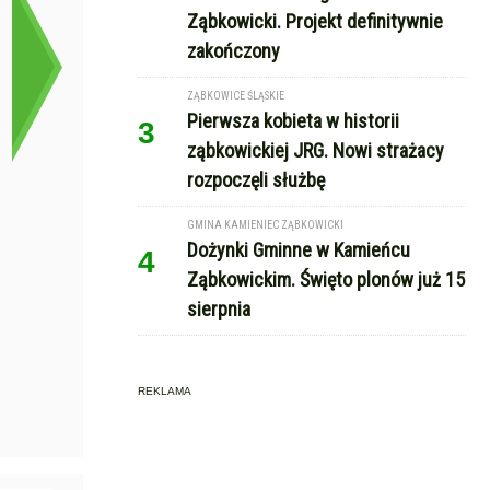
Ząbkowicki. Projekt definitywnie
zakończony
ZĄBKOWICE ŚLĄSKIE
Pierwsza kobieta w historii
3
ząbkowickiej JRG. Nowi strażacy
rozpoczęli służbę
GMINA KAMIENIEC ZĄBKOWICKI
Dożynki Gminne w Kamieńcu
4
Ząbkowickim. Święto plonów już 15
sierpnia
REKLAMA