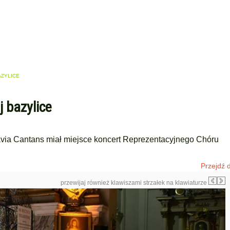
AZYLICE
j bazylice
avia Cantans miał miejsce koncert Reprezentacyjnego Chóru
Przejdź d
przewijaj również klawiszami strzałek na klawiaturze