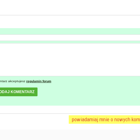
ntarz akceptujesz
regulamin forum
ODAJ KOMENTARZ
powiadamiaj mnie o nowych kom