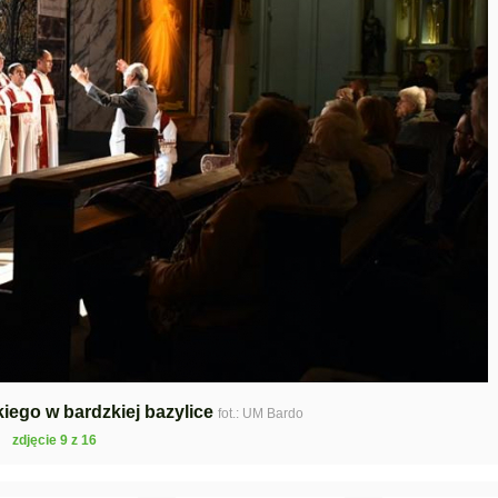
iego w bardzkiej bazylice
fot.: UM Bardo
zdjęcie 9 z 16