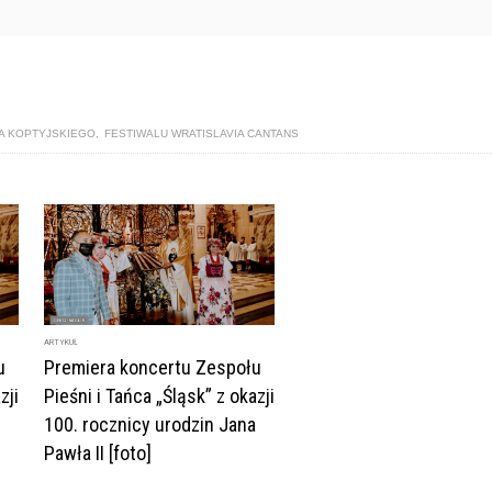
A KOPTYJSKIEGO
,
FESTIWALU WRATISLAVIA CANTANS
ARTYKUŁ
u
Premiera koncertu Zespołu
zji
Pieśni i Tańca „Śląsk” z okazji
100. rocznicy urodzin Jana
Pawła II [foto]