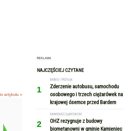
REKLAMA
NAJCZĘŚCIEJ CZYTANE
BARDO / PRZYŁĘK
Zderzenie autobusu, samochodu
1
osobowego i trzech ciężarówek na
o artykułu »
krajowej ósemce przed Bardem
KAMIENIEC ZĄBKOWICKI
OHZ rezygnuje z budowy
2
biometanowni w gminie Kamieniec