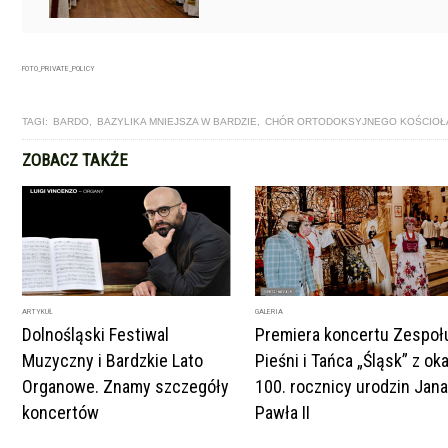
FOTO_PRIVATE_POLICY
TAGI:
BARDO
,
BAZYLIKA MNIEJSZA W BARDZIE
,
CHÓR ORTODOKSYJNEGO KOŚCIOŁ
ZOBACZ TAKŻE
ARTYKUŁ
GALERIA
Dolnośląski Festiwal
Premiera koncertu Zespoł
Muzyczny i Bardzkie Lato
Pieśni i Tańca „Śląsk” z oka
Organowe. Znamy szczegóły
100. rocznicy urodzin Jana
koncertów
Pawła II