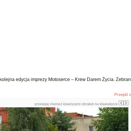
ę kolejna edycja imprezy Motoserce – Krew Darem Życia. Zebran
Przejdź d
przewijaj również klawiszami strzałek na klawiaturze