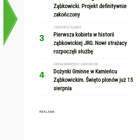
Ząbkowicki. Projekt definitywnie
zakończony
ZĄBKOWICE ŚLĄSKIE
Pierwsza kobieta w historii
3
ząbkowickiej JRG. Nowi strażacy
rozpoczęli służbę
GMINA KAMIENIEC ZĄBKOWICKI
Dożynki Gminne w Kamieńcu
4
Ząbkowickim. Święto plonów już 15
sierpnia
REKLAMA