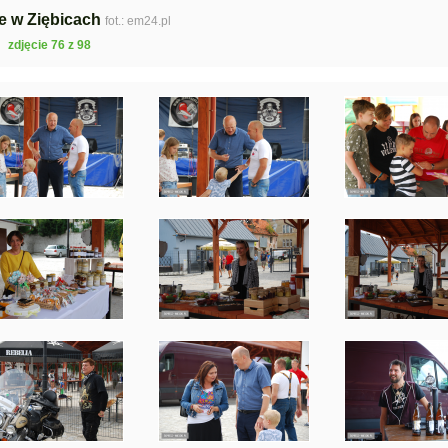
e w Ziębicach
fot.: em24.pl
zdjęcie 76 z 98