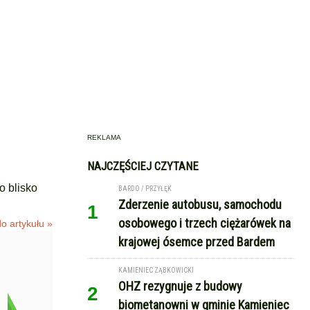
REKLAMA
NAJCZĘŚCIEJ CZYTANE
o blisko
BARDO / PRZYŁĘK
Zderzenie autobusu, samochodu
1
osobowego i trzech ciężarówek na
o artykułu »
krajowej ósemce przed Bardem
KAMIENIEC ZĄBKOWICKI
OHZ rezygnuje z budowy
2
biometanowni w gminie Kamieniec