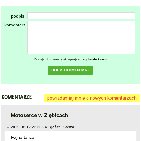
Dodając komentarz akceptujesz
regulamin forum
DODAJ KOMENTARZ
KOMENTARZE
powiadamiaj mnie o nowych komentarzach
Motoserce w Ziębicach
2019-08-17 22:26:24
gość: ~Sasza
Fajne te iże
zgłoś
plusy
0
minusy
0
skomentuj
2019-08-18 00:40:21
gość: ~takitam
ostatnio dodany post
@~Sasza