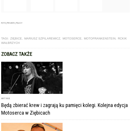
TAGI:
ZIĘBICE
,
MARIUSZ SZPILAREWICZ
,
MOTOSERCE
,
MOTOFRANKENSTEIN
,
RCKIK
WAŁBRZYCH
ZOBACZ TAKŻE
ARTYKUŁ
Będą zbierać krew i zagrają ku pamięci kolegi. Kolejna edycja
Motoserca w Ziębicach
ARTYKUŁ