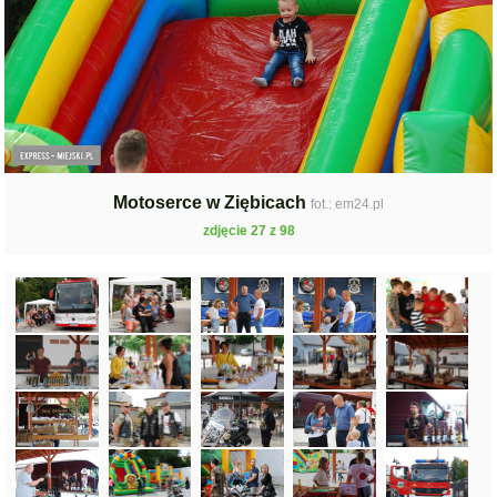
Motoserce w Ziębicach
fot.: em24.pl
zdjęcie 27 z 98