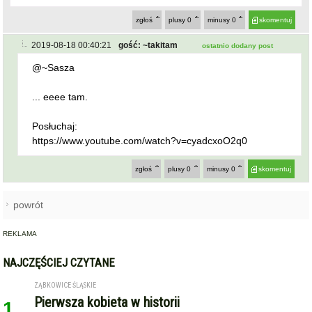
... eeee tam.
Posłuchaj:
https://www.youtube.com/watch?v=cyadcxoO2q0
zgłoś
plusy
0
minusy
0
skomentuj
powrót
REKLAMA
NAJCZĘŚCIEJ CZYTANE
ZĄBKOWICE ŚLĄSKIE
Pierwsza kobieta w historii
1
ząbkowickiej JRG. Nowi
strażacy rozpoczęli służbę
STARCZÓW [GM. KAMIENIEC ZĄBKOWICKI]