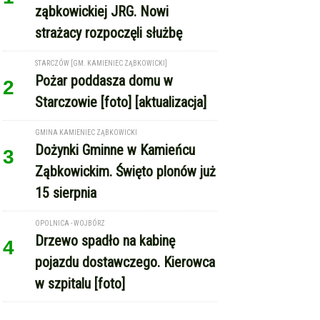
Pożar poddasza domu w
2
Starczowie [foto] [aktualizacja]
GMINA KAMIENIEC ZĄBKOWICKI
Dożynki Gminne w Kamieńcu
3
Ząbkowickim. Święto plonów już
15 sierpnia
OPOLNICA - WOJBÓRZ
Drzewo spadło na kabinę
4
pojazdu dostawczego. Kierowca
w szpitalu [foto]
REKLAMA