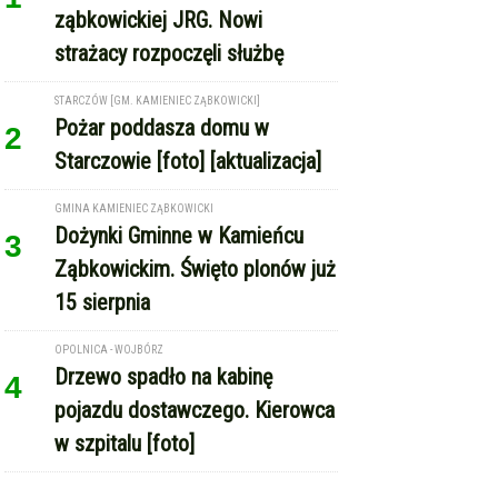
ząbkowickiej JRG. Nowi
strażacy rozpoczęli służbę
STARCZÓW [GM. KAMIENIEC ZĄBKOWICKI]
Pożar poddasza domu w
2
Starczowie [foto] [aktualizacja]
GMINA KAMIENIEC ZĄBKOWICKI
Dożynki Gminne w Kamieńcu
3
Ząbkowickim. Święto plonów już
15 sierpnia
OPOLNICA - WOJBÓRZ
Drzewo spadło na kabinę
4
pojazdu dostawczego. Kierowca
w szpitalu [foto]