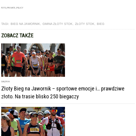
FOTO_PRIVATE_POLICY
TAGI:
BIEG NA JAWORNIK
,
GMINA ZŁOTY STOK
,
ZŁOTY STOK
,
BIEG
ZOBACZ TAKŻE
GALERIA
Złoty Bieg na Jawornik – sportowe emocje i… prawdziwe
złoto. Na trasie blisko 250 biegaczy