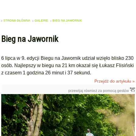
STRONA GŁÓWNA
GALERIE
BIEG NA JAWORNIK
Bieg na Jawornik
6 lipca w 9. edycji Biegu na Jawornik udział wzięło blisko 230
osób. Najlepszy w biegu na 21 km okazał się Łukasz Flisiński
z czasem 1 godzina 26 minut i 37 sekund.
Przejdź do artykułu »
przewijaj również za pomocą gestów