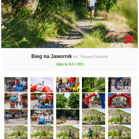
Bieg na Jawornik
fot.: Tomasz Pawlicki
zdjęcie 64 z 283