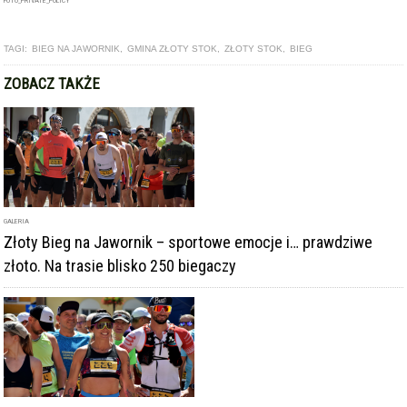
FOTO_PRIVATE_POLICY
TAGI:
BIEG NA JAWORNIK
,
GMINA ZŁOTY STOK
,
ZŁOTY STOK
,
BIEG
ZOBACZ TAKŻE
GALERIA
Złoty Bieg na Jawornik – sportowe emocje i… prawdziwe
złoto. Na trasie blisko 250 biegaczy