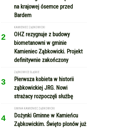
na krajowej ósemce przed
Bardem
KAMIENIEC ZĄBKOWICKI
OHZ rezygnuje z budowy
2
biometanowni w gminie
Kamieniec Ząbkowicki. Projekt
definitywnie zakończony
ZĄBKOWICE ŚLĄSKIE
Pierwsza kobieta w historii
3
ząbkowickiej JRG. Nowi
strażacy rozpoczęli służbę
GMINA KAMIENIEC ZĄBKOWICKI
Dożynki Gminne w Kamieńcu
4
Ząbkowickim. Święto plonów już