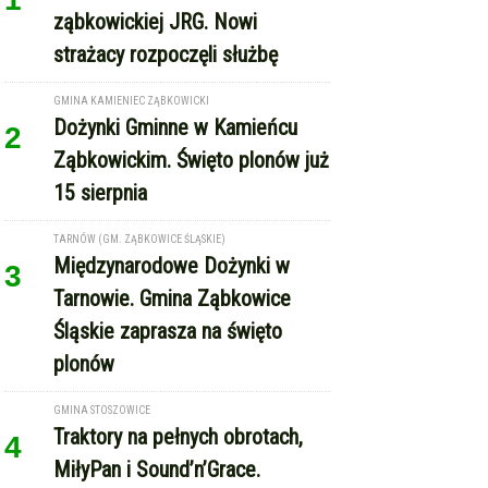
ząbkowickiej JRG. Nowi
strażacy rozpoczęli służbę
GMINA KAMIENIEC ZĄBKOWICKI
Dożynki Gminne w Kamieńcu
2
Ząbkowickim. Święto plonów już
15 sierpnia
TARNÓW (GM. ZĄBKOWICE ŚLĄSKIE)
Międzynarodowe Dożynki w
3
Tarnowie. Gmina Ząbkowice
Śląskie zaprasza na święto
plonów
GMINA STOSZOWICE
Traktory na pełnych obrotach,
4
MiłyPan i Sound’n’Grace.