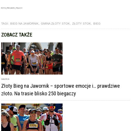
FOTO_PRIVATE_POLICY
TAGI:
BIEG NA JAWORNIK
,
GMINA ZŁOTY STOK
,
ZŁOTY STOK
,
BIEG
ZOBACZ TAKŻE
GALERIA
Złoty Bieg na Jawornik – sportowe emocje i… prawdziwe
złoto. Na trasie blisko 250 biegaczy