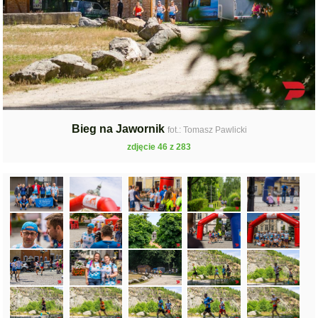
Bieg na Jawornik
fot.: Tomasz Pawlicki
zdjęcie 46 z 283