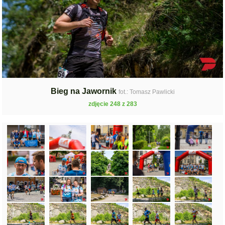
Bieg na Jawornik
fot.: Tomasz Pawlicki
zdjęcie 248 z 283