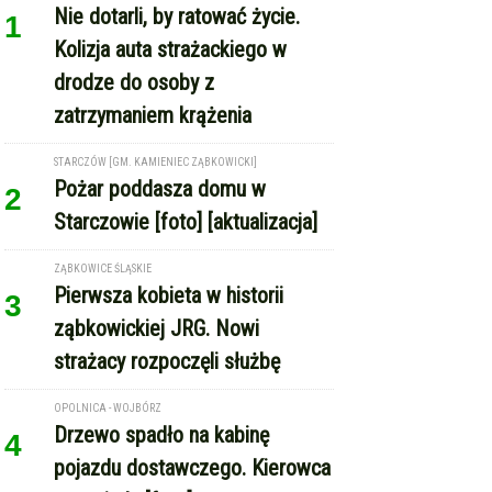
Nie dotarli, by ratować życie.
1
Kolizja auta strażackiego w
drodze do osoby z
zatrzymaniem krążenia
STARCZÓW [GM. KAMIENIEC ZĄBKOWICKI]
Pożar poddasza domu w
2
Starczowie [foto] [aktualizacja]
ZĄBKOWICE ŚLĄSKIE
Pierwsza kobieta w historii
3
ząbkowickiej JRG. Nowi
strażacy rozpoczęli służbę
OPOLNICA - WOJBÓRZ
Drzewo spadło na kabinę
4
pojazdu dostawczego. Kierowca