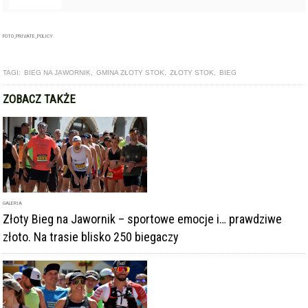
FOTO_PRIVATE_POLICY
TAGI:
BIEG NA JAWORNIK
,
GMINA ZŁOTY STOK
,
ZŁOTY STOK
,
BIEG
ZOBACZ TAKŻE
GALERIA
Złoty Bieg na Jawornik – sportowe emocje i… prawdziwe
złoto. Na trasie blisko 250 biegaczy