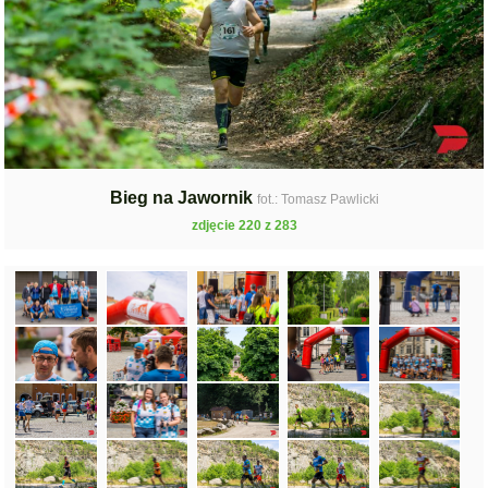
Bieg na Jawornik
fot.: Tomasz Pawlicki
zdjęcie 220 z 283