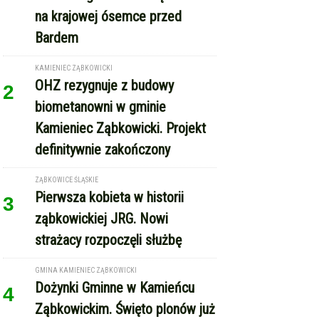
na krajowej ósemce przed
Bardem
KAMIENIEC ZĄBKOWICKI
OHZ rezygnuje z budowy
2
biometanowni w gminie
Kamieniec Ząbkowicki. Projekt
definitywnie zakończony
ZĄBKOWICE ŚLĄSKIE
Pierwsza kobieta w historii
3
ząbkowickiej JRG. Nowi
strażacy rozpoczęli służbę
GMINA KAMIENIEC ZĄBKOWICKI
Dożynki Gminne w Kamieńcu
4
Ząbkowickim. Święto plonów już