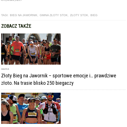
FOTO_PRIVATE_POLICY
TAGI:
BIEG NA JAWORNIK
,
GMINA ZŁOTY STOK
,
ZŁOTY STOK
,
BIEG
ZOBACZ TAKŻE
GALERIA
Złoty Bieg na Jawornik – sportowe emocje i… prawdziwe
złoto. Na trasie blisko 250 biegaczy