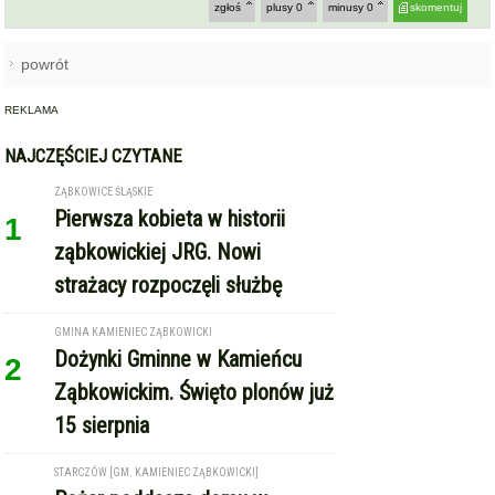
zgłoś
plusy
0
minusy
0
skomentuj
powrót
REKLAMA
NAJCZĘŚCIEJ CZYTANE
ZĄBKOWICE ŚLĄSKIE
Pierwsza kobieta w historii
1
ząbkowickiej JRG. Nowi
strażacy rozpoczęli służbę
GMINA KAMIENIEC ZĄBKOWICKI
Dożynki Gminne w Kamieńcu
2
Ząbkowickim. Święto plonów już
15 sierpnia
STARCZÓW [GM. KAMIENIEC ZĄBKOWICKI]