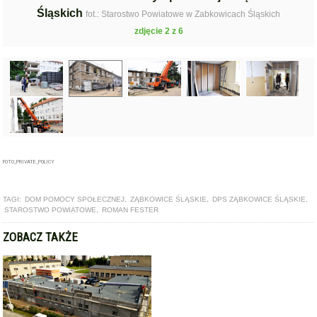
Śląskich
fot.: Starostwo Powiatowe w Zabkowicach Śląskich
zdjęcie 2 z 6
FOTO_PRIVATE_POLICY
TAGI:
DOM POMOCY SPOŁECZNEJ
,
ZĄBKOWICE ŚLĄSKIE
,
DPS ZĄBKOWICE ŚLĄSKIE
,
STAROSTWO POWIATOWE
,
ROMAN FESTER
ZOBACZ TAKŻE