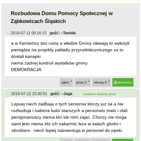
Rozbudowa Domu Pomocy Społecznej w
Ząbkowicach Śląskich
2019-07-11 00:16:15
gość: ~Tamida
a w Kamieńcu stoi ruina a władze Gminy olewają to wyłożyli
pieniądze na projekty zakładu przyrodoleczniczego za to
dostali kanapki .
niema żadnej kontroli wydatków gminy
DEMOKRACJA
zgłoś
plusy
2
minusy
0
skomentuj
2019-07-12 15:30:51
gość: ~Jaga
ostatnio dodany post
Lepuej niech zadbaja o tych seniorow ktorzy juz sa a nie
rozbuduja i nabiora ludzi starszych a personelu malo i olali
pensjonariuszy niema kto sie nimi zajac. Chorzy nie moga
sami jesc niema kto ich nakarmic leza w salach glodni i
obrobieni . niech lepiej zainwestuja w personel do opeki.