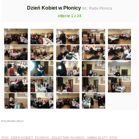
Dzień Kobiet w Płonicy
fot.: Rada Płonica
zdjęcie 1 z 24
FOTO_PRIVATE_POLICY
TAGI:
DZIEŃ KOBIET
,
PŁONICA
,
SOŁECTWO PŁONICA
,
GMINA ZŁOTY STOK