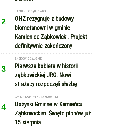
KAMIENIEC ZĄBKOWICKI
OHZ rezygnuje z budowy
2
biometanowni w gminie
Kamieniec Ząbkowicki. Projekt
definitywnie zakończony
ZĄBKOWICE ŚLĄSKIE
Pierwsza kobieta w historii
3
ząbkowickiej JRG. Nowi
strażacy rozpoczęli służbę
GMINA KAMIENIEC ZĄBKOWICKI
Dożynki Gminne w Kamieńcu
4
Ząbkowickim. Święto plonów już
15 sierpnia